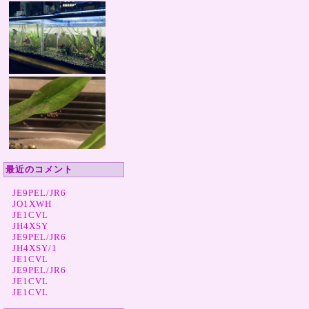
最近のコメント
JE9PEL/JR6
JO1XWH
JE1CVL
JH4XSY
JE9PEL/JR6
JH4XSY/1
JE1CVL
JE9PEL/JR6
JE1CVL
JE1CVL