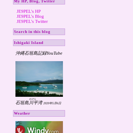
My HP, Blog, Twitter
JE9PEL's HP
JE9PEL's Blog
JE9PEL's Twitter
Search in this blog
Ishigaki Island
沖縄石垣島記録YouTube
かびら
石垣島
川平
湾 
2020年5月6日
Weather