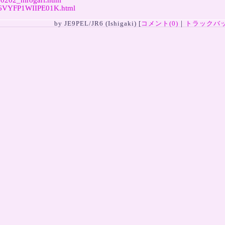
210202_hirogari.html
1Y6VYFP1WIIPE01K.html
by
JE9PEL/JR6 (Ishigaki)
[
コメント(0)
｜
トラックバッ