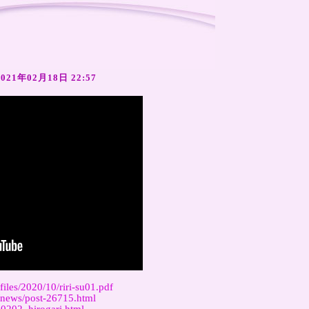
2021年02月18日 22:57
files/2020/10/riri-su01.pdf
e/news/post-26715.html