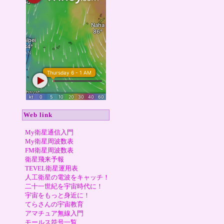
Web link
My衛星通信入門
My衛星周波数表
FM衛星周波数表
衛星飛来予報
TEVEL衛星運用表
人工衛星の電波をキャッチ！
二十一世紀を宇宙時代に！
宇宙をもっと身近に！
てらさんの宇宙教育
アマチュア無線入門
モールス符号一覧