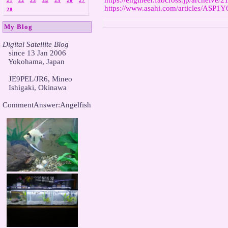
https://engineer.fabcross.jp/archeive/
21
22
23
24
25
26
27
https://www.asahi.com/articles/ASP
28
My Blog
Digital Satellite Blog

   since 13 Jan 2006

   Yokohama, Japan

   JE9PEL/JR6, Mineo

   Ishigaki, Okinawa

CommentAnswer:Angelfish
