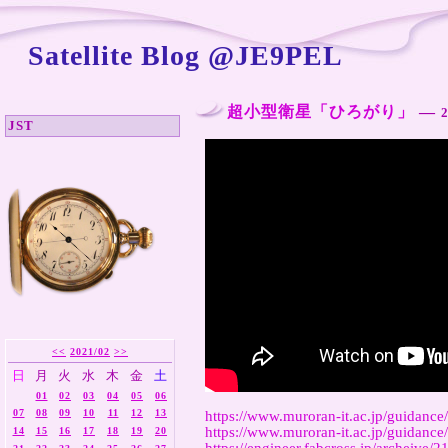
Satellite Blog @JE9PEL
超小型衛星「ひろがり」
―
JST
<<
2021/02
>>
日
月
火
水
木
金
土
01
02
03
04
05
06
07
08
09
10
11
12
13
https://www.muroran-it.ac.jp/guidance/
https://www.muroran-it.ac.jp/guidanc
14
15
16
17
18
19
20