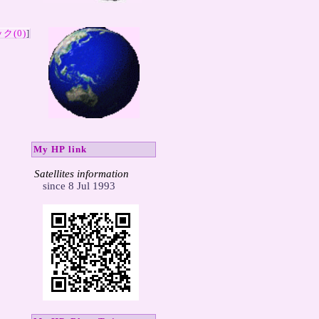
ク(0)
]
My HP link
Satellites information
    since 8 Jul 1993
