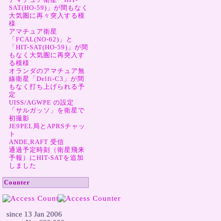
SAT(HO-59)」が間もなく
大気圏に再々突入する模
様
アマチュア衛星
「FCAL(NO-62)」と
「HIT-SAT(HO-59)」が間
もなく大気圏に再突入す
る模様
オランダのアマチュア無
線衛星「Delfi-C3」が間
もなく打ち上げられる予
定
UISS/AGWPE の設定
「サルガッソ」を衛星で
初撮影
JE9PEL局とAPRSチャッ
ト
ANDE,RAFT 受信
通過予定時刻（衛星飛来
予報）にHIT-SATを追加
しました
Counter
  since 13 Jan 2006
