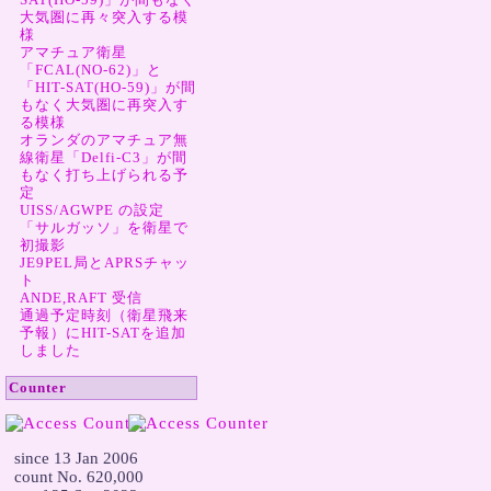
大気圏に再々突入する模
様
アマチュア衛星
「FCAL(NO-62)」と
「HIT-SAT(HO-59)」が間
もなく大気圏に再突入す
る模様
オランダのアマチュア無
線衛星「Delfi-C3」が間
もなく打ち上げられる予
定
UISS/AGWPE の設定
「サルガッソ」を衛星で
初撮影
JE9PEL局とAPRSチャッ
ト
ANDE,RAFT 受信
通過予定時刻（衛星飛来
予報）にHIT-SATを追加
しました
Counter
  since 13 Jan 2006

  count No. 620,000
