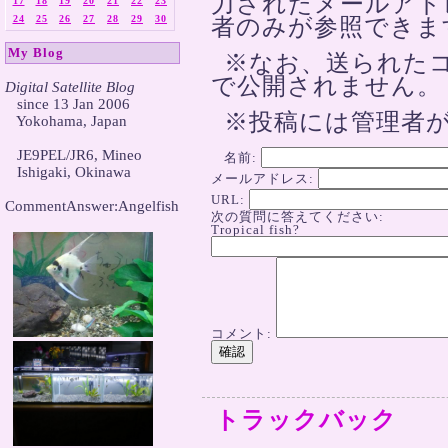
力されたメールアド
17
18
19
20
21
22
23
24
25
26
27
28
29
30
者のみが参照できま
My Blog
※なお、送られた
で公開されません。
Digital Satellite Blog

   since 13 Jan 2006

※投稿には管理者
   Yokohama, Japan

   JE9PEL/JR6, Mineo

名前:
   Ishigaki, Okinawa

メールアドレス:
URL:
CommentAnswer:Angelfish

次の質問に答えてください:
Tropical fish?
コメント:
トラックバック