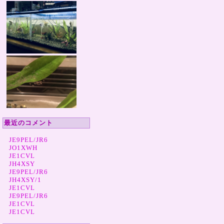
最近のコメント
JE9PEL/JR6
JO1XWH
JE1CVL
JH4XSY
JE9PEL/JR6
JH4XSY/1
JE1CVL
JE9PEL/JR6
JE1CVL
JE1CVL