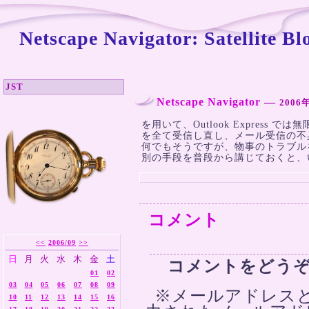
Netscape Navigator: Satellite 
JST
Netscape Navigator
―
2006
を用いて、Outlook Express
を全て受信し直し、メール受信の不
何でもそうですが、物事のトラブル
別の手段を普段から講じておくと、
コメント
<<
2006/09
>>
日
月
火
水
木
金
土
コメントをどう
01
02
03
04
05
06
07
08
09
※メールアドレスと
10
11
12
13
14
15
16